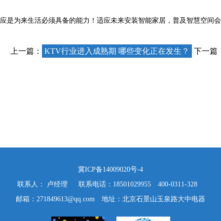
应是为来生活必须具备的能力！适应未来安装智能家居，普及智慧空间会
上一篇：
KTV行业进入成熟期 哪些变化正在发生？
下一篇
冀ICP备14009020号-4
联系人： 卢经理 联系电话：18501029955 400-0311-328
邮箱：271849613@qq.com 地址：北京石景山玉泉路大中电器