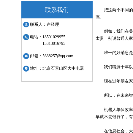
联系我们
把这两个不同的
高。
联系人：
卢经理
例如，我们在美
电话：
18501029955
太贵，别说普通人家
13313016795
唯一的好消息是
邮箱：
5638257@qq.com
我们猜测十年以
地址：
北京石景山区大中电器
现在过年朋友家
所以，在未来智
机器人单位效率
早就不去银行了，有
在信息社会，大